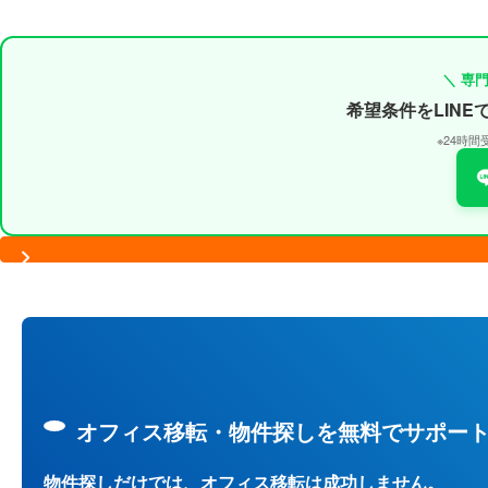
＼ 専
希望条件をLIN
※24時
オフィス移転・物件探しを無料でサポー
物件探しだけでは、オフィス移転は成功しません。