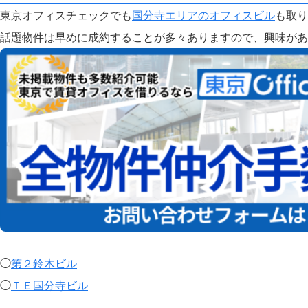
東京オフィスチェックでも
国分寺エリアのオフィスビル
も取り
話題物件は早めに成約することが多々ありますので、興味があ
◯
第２鈴木ビル
◯
ＴＥ国分寺ビル