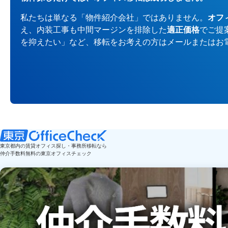
私たちは単なる「物件紹介会社」ではありません。
オフ
え、内装工事も中間マージンを排除した
適正価格
でご提
を抑えたい」など、移転をお考えの方はメールまたはお
東京都内の賃貸オフィス探し・事務所移転なら
仲介手数料無料の東京オフィスチェック