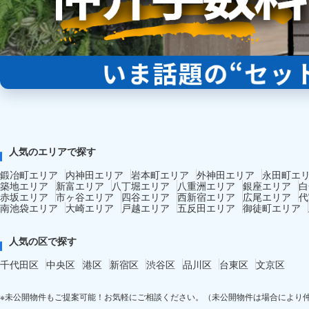
人気のエリアで探す
鍛冶町エリア
内神田エリア
岩本町エリア
外神田エリア
永田町エ
築地エリア
新富エリア
八丁堀エリア
八重洲エリア
銀座エリア
白
赤坂エリア
市ヶ谷エリア
四谷エリア
西新宿エリア
広尾エリア
代
南池袋エリア
大崎エリア
戸越エリア
五反田エリア
御徒町エリア
人気の区で探す
千代田区
中央区
港区
新宿区
渋谷区
品川区
台東区
文京区
※未公開物件もご提案可能！お気軽にご相談ください。（未公開物件は場合により