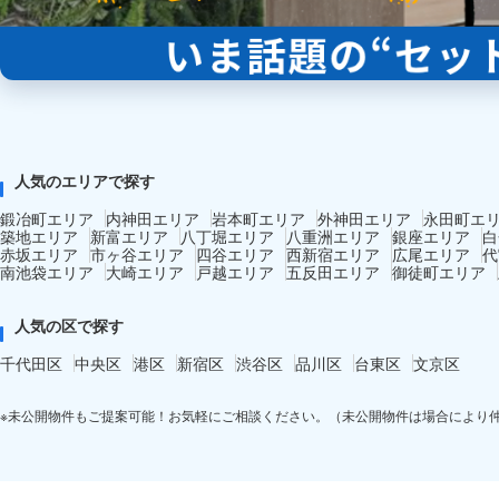
人気のエリアで探す
鍛冶町エリア
内神田エリア
岩本町エリア
外神田エリア
永田町エ
築地エリア
新富エリア
八丁堀エリア
八重洲エリア
銀座エリア
白
赤坂エリア
市ヶ谷エリア
四谷エリア
西新宿エリア
広尾エリア
代
南池袋エリア
大崎エリア
戸越エリア
五反田エリア
御徒町エリア
人気の区で探す
千代田区
中央区
港区
新宿区
渋谷区
品川区
台東区
文京区
※未公開物件もご提案可能！お気軽にご相談ください。（未公開物件は場合により