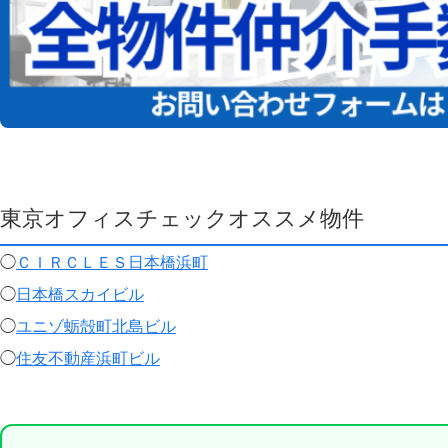
東京オフィスチェックオススメ物件
◯
ＣＩＲＣＬＥＳ日本橋浜町
◯
日本橋スカイビル
◯
ユニゾ蛎殻町北島ビル
◯
住友不動産浜町ビル