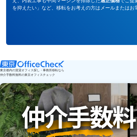
え、内装工事も中間マージンを排除した
適正価格
でご提
を抑えたい」など、移転をお考えの方はメールまたはお
東京都内の賃貸オフィス探し・事務所移転なら
仲介手数料無料の東京オフィスチェック