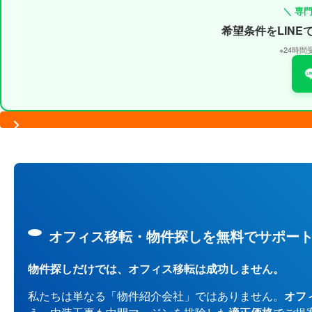
＼ 専
希望条件をLIN
※24時
オフィス移転・物件探しを無料でサポー
物件探しだけでは、オフィス移転は成功しません。
私たちは単なる「物件紹介会社」ではありません。
オフ