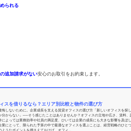
められる
の追加請求がない
安心のお取引をお約束します。
ィスを借りるなら？エリア別比較と物件の選び方
後悔しないために。企業成長を支える賃貸オフィスの選び方「新しいオフィスを探
か分からない」──そう感じたことはありませんか？オフィスの立地や広さ、賃料、
件によっては業務効率や社員の満足度、ひいては企業の成長にも大きな影響を及ぼ
企業にとって、限られた予算の中で最適なオフィスを選ぶことは、経営戦略のひと
ようなポイントを押さえておけば、オフィ...