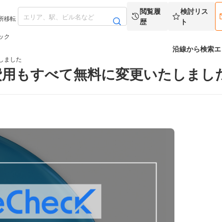
閲覧履
検討リス
所移転
歴
ト
ック
沿線から検索
エ
しました
費用もすべて無料に変更いたしまし