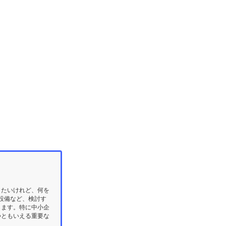
したいけれど、何を
設備など、検討す
します。特に中小企
つともいえる重要な