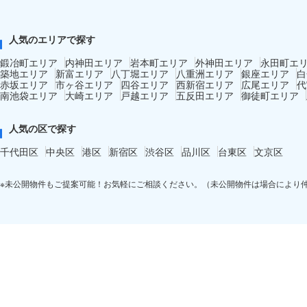
人気のエリアで探す
鍛冶町エリア
内神田エリア
岩本町エリア
外神田エリア
永田町エ
築地エリア
新富エリア
八丁堀エリア
八重洲エリア
銀座エリア
白
赤坂エリア
市ヶ谷エリア
四谷エリア
西新宿エリア
広尾エリア
代
南池袋エリア
大崎エリア
戸越エリア
五反田エリア
御徒町エリア
人気の区で探す
千代田区
中央区
港区
新宿区
渋谷区
品川区
台東区
文京区
※未公開物件もご提案可能！お気軽にご相談ください。（未公開物件は場合により