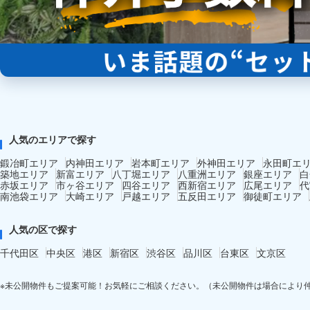
人気のエリアで探す
鍛冶町エリア
内神田エリア
岩本町エリア
外神田エリア
永田町エ
築地エリア
新富エリア
八丁堀エリア
八重洲エリア
銀座エリア
白
赤坂エリア
市ヶ谷エリア
四谷エリア
西新宿エリア
広尾エリア
代
南池袋エリア
大崎エリア
戸越エリア
五反田エリア
御徒町エリア
人気の区で探す
千代田区
中央区
港区
新宿区
渋谷区
品川区
台東区
文京区
※未公開物件もご提案可能！お気軽にご相談ください。（未公開物件は場合により