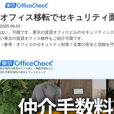
オフィス移転でセキュリティ
2025.09.03
はい、可能です。東京の賃貸オフィスビルのセキュリティシス
い東京の賃貸オフィス物件もご紹介可能です。
（参考：
オフィスのセキュリティ対策！企業の安全と信頼を守
東京都内の賃貸オフィス探し・事務所移転なら
仲介手数料無料の東京オフィスチェック