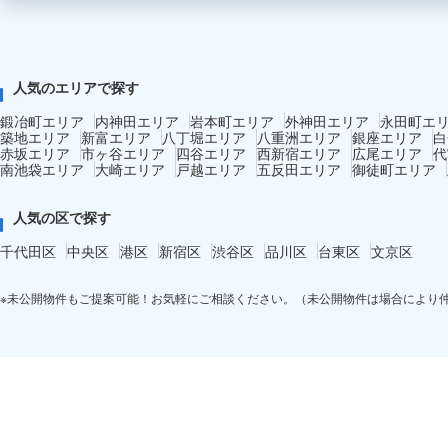
人気のエリアで探す
鍛冶町エリア
内神田エリア
岩本町エリア
外神田エリア
永田町エ
築地エリア
新富エリア
八丁堀エリア
八重洲エリア
銀座エリア
白
赤坂エリア
市ヶ谷エリア
四谷エリア
西新宿エリア
広尾エリア
代
南池袋エリア
大崎エリア
戸越エリア
五反田エリア
御徒町エリア
人気の区で探す
千代田区
中央区
港区
新宿区
渋谷区
品川区
台東区
文京区
※未公開物件もご提案可能！お気軽にご相談ください。（未公開物件は場合により