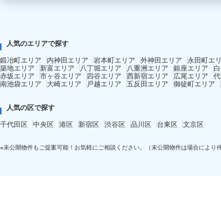
人気のエリアで探す
鍛冶町エリア
内神田エリア
岩本町エリア
外神田エリア
永田町エ
築地エリア
新富エリア
八丁堀エリア
八重洲エリア
銀座エリア
白
赤坂エリア
市ヶ谷エリア
四谷エリア
西新宿エリア
広尾エリア
代
南池袋エリア
大崎エリア
戸越エリア
五反田エリア
御徒町エリア
人気の区で探す
千代田区
中央区
港区
新宿区
渋谷区
品川区
台東区
文京区
※未公開物件もご提案可能！お気軽にご相談ください。（未公開物件は場合により