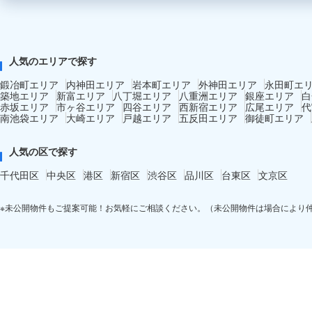
人気のエリアで探す
鍛冶町エリア
内神田エリア
岩本町エリア
外神田エリア
永田町エ
築地エリア
新富エリア
八丁堀エリア
八重洲エリア
銀座エリア
白
赤坂エリア
市ヶ谷エリア
四谷エリア
西新宿エリア
広尾エリア
代
南池袋エリア
大崎エリア
戸越エリア
五反田エリア
御徒町エリア
人気の区で探す
千代田区
中央区
港区
新宿区
渋谷区
品川区
台東区
文京区
※未公開物件もご提案可能！お気軽にご相談ください。（未公開物件は場合により