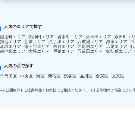
人気のエリアで探す
鍛冶町エリア
内神田エリア
岩本町エリア
外神田エリア
永田町エ
築地エリア
新富エリア
八丁堀エリア
八重洲エリア
銀座エリア
白
赤坂エリア
市ヶ谷エリア
四谷エリア
西新宿エリア
広尾エリア
代
南池袋エリア
大崎エリア
戸越エリア
五反田エリア
御徒町エリア
人気の区で探す
千代田区
中央区
港区
新宿区
渋谷区
品川区
台東区
文京区
※未公開物件もご提案可能！お気軽にご相談ください。（未公開物件は場合により