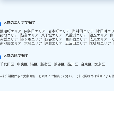
人気のエリアで探す
鍛冶町エリア
内神田エリア
岩本町エリア
外神田エリア
永田町エ
築地エリア
新富エリア
八丁堀エリア
八重洲エリア
銀座エリア
白
赤坂エリア
市ヶ谷エリア
四谷エリア
西新宿エリア
広尾エリア
代
南池袋エリア
大崎エリア
戸越エリア
五反田エリア
御徒町エリア
人気の区で探す
千代田区
中央区
港区
新宿区
渋谷区
品川区
台東区
文京区
※未公開物件もご提案可能！お気軽にご相談ください。（未公開物件は場合により