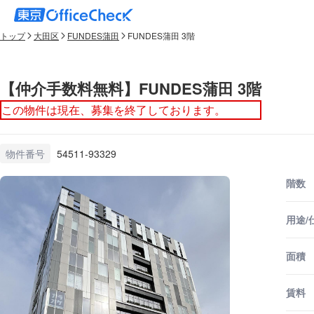
トップ
大田区
FUNDES蒲田
FUNDES蒲田 3階
【仲介手数料無料】FUNDES蒲田 3階
この物件は現在、募集を終了しております。
物件番号
54511-93329
階数
用途/
面積
賃料