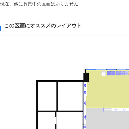
現在、他に募集中の区画はありません
この区画にオススメのレイアウト