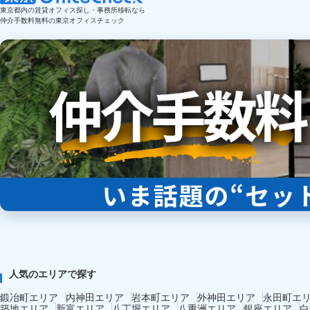
東京都内の賃貸オフィス探し・事務所移転なら
仲介手数料無料の東京オフィスチェック
人気のエリアで探す
鍛冶町エリア
内神田エリア
岩本町エリア
外神田エリア
永田町エ
築地エリア
新富エリア
八丁堀エリア
八重洲エリア
銀座エリア
白