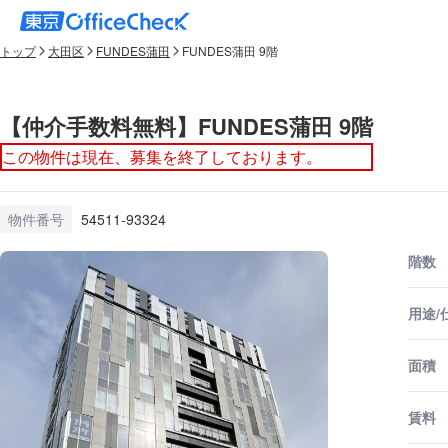
トップ
大田区
FUNDES蒲田
FUNDES蒲田 9階
【仲介手数料無料】FUNDES蒲田 9階
この物件は現在、募集を終了しております。
物件番号
54511-93324
階数
用途/
面積
賃料