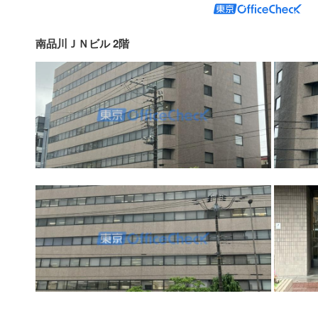
南品川ＪＮビル 2階