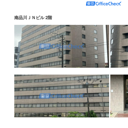
南品川ＪＮビル 2階