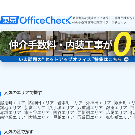
東京都内の賃貸オフィス探し・事務所移転な
仲介手数料無料の東京オフィスチェック
人気のエリアで探す
鍛冶町エリア
内神田エリア
岩本町エリア
外神田エリア
永田町エ
築地エリア
新富エリア
八丁堀エリア
八重洲エリア
銀座エリア
白
赤坂エリア
市ヶ谷エリア
四谷エリア
西新宿エリア
広尾エリア
代
南池袋エリア
大崎エリア
戸越エリア
五反田エリア
御徒町エリア
人気の区で探す