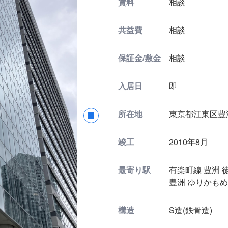
賃料
相談
共益費
相談
保証金/敷金
相談
入居日
即
所在地
東京都江東区豊洲3
竣工
2010年8月
最寄り駅
有楽町線 豊洲 徒
豊洲 ゆりかもめ
構造
S造(鉄骨造)