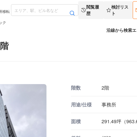
閲覧履
検討リス
所移転
歴
ト
ック
沿線から検索
エ
2階
階数
2階
用途/仕様
事務所
面積
291.49坪（963