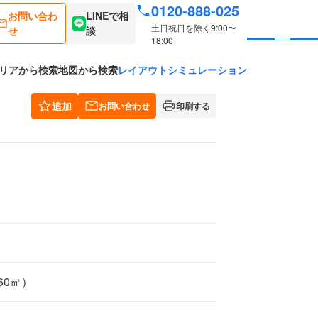
0120-888-025
お問い合わ
LINEで相
土日祝日を除く9:00〜
せ
談
18:00
リアから検索
地図から検索
レイアウトシミュレーション
追加
お問い合わせ
印刷する
.60㎡）