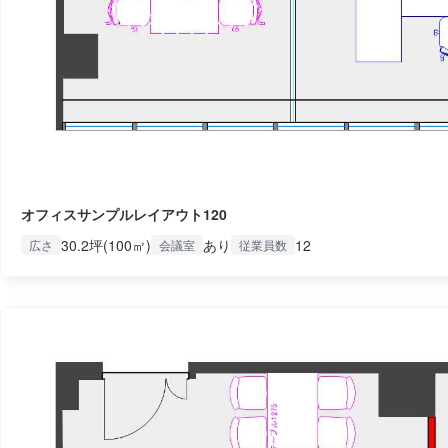
オフィスサンプルレイアウト120
30.2坪(100㎡)
あり
12
広さ
会議室
従業員数