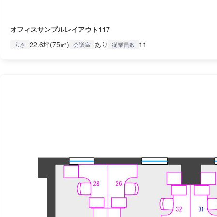
オフィスサンプルレイアウト117
22.6坪(75㎡)
あり
11
広さ
会議室
従業員数