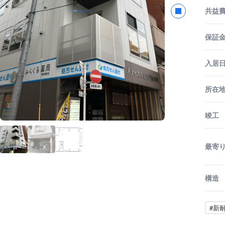
共益
保証金
入居
所在
竣工
最寄
構造
#新