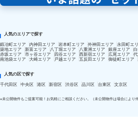
人気のエリアで探す
鍛冶町エリア
内神田エリア
岩本町エリア
外神田エリア
永田町エ
築地エリア
新富エリア
八丁堀エリア
八重洲エリア
銀座エリア
白
赤坂エリア
市ヶ谷エリア
四谷エリア
西新宿エリア
広尾エリア
代
南池袋エリア
大崎エリア
戸越エリア
五反田エリア
御徒町エリア
人気の区で探す
千代田区
中央区
港区
新宿区
渋谷区
品川区
台東区
文京区
※未公開物件もご提案可能！お気軽にご相談ください。（未公開物件は場合により