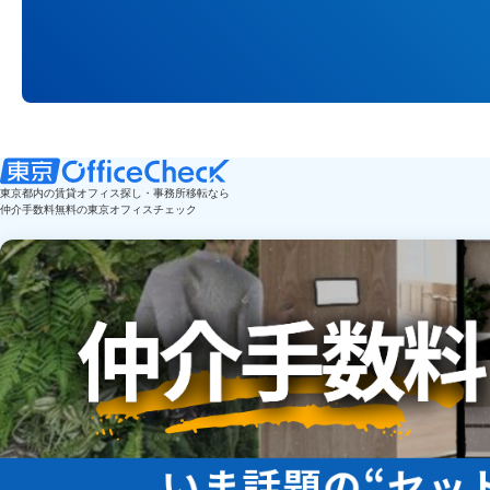
東京都内の賃貸オフィス探し・事務所移転なら
仲介手数料無料の東京オフィスチェック