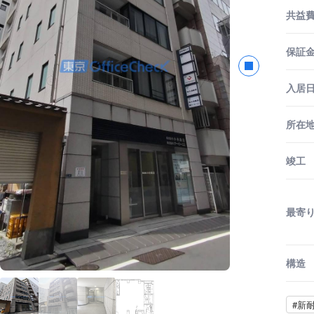
共益
保証金
入居
所在
竣工
最寄
構造
#新