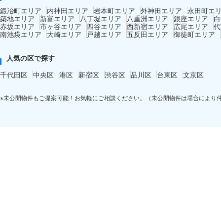
鍛冶町エリア
内神田エリア
岩本町エリア
外神田エリア
永田町エ
築地エリア
新富エリア
八丁堀エリア
八重洲エリア
銀座エリア
白
赤坂エリア
市ヶ谷エリア
四谷エリア
西新宿エリア
広尾エリア
代
南池袋エリア
大崎エリア
戸越エリア
五反田エリア
御徒町エリア
人気の区で探す
千代田区
中央区
港区
新宿区
渋谷区
品川区
台東区
文京区
※未公開物件もご提案可能！お気軽にご相談ください。（未公開物件は場合により