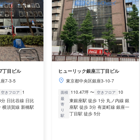
7丁目ビル
ヒューリック銀座三丁目ビル
7-3-5
東京都中央区銀座3-10-7
1
110.47坪 〜
10
空きフロア
面積
空きフロア
最
3分 日比谷線 日比
東銀座駅 徒歩 1分 丸ノ内線 銀
寄
分 横須賀線 新橋駅
座駅 徒歩 3分 有楽町線 銀座一
り
丁目駅 徒歩 5分
駅