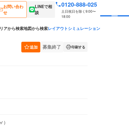
0120-888-025
お問い合わ
LINEで相
土日祝日を除く9:00〜
せ
談
18:00
リアから検索
地図から検索
レイアウトシミュレーション
募集終了
追加
印刷する
6㎡）