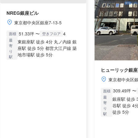
NREG銀座ビル
東京都中央区銀座7-13-5
51.33坪 〜
4
面積
空きフロア
最
東銀座駅 徒歩 4分 丸ノ内線 銀
寄
座駅 徒歩 5分 都営大江戸線 築
り
地市場駅 徒歩 5分
駅
ヒューリック銀座
東京都中央区銀座
309.49坪 〜
面積
最
銀座駅 徒歩 
寄
谷駅 徒歩 4
り
徒歩 5分
駅