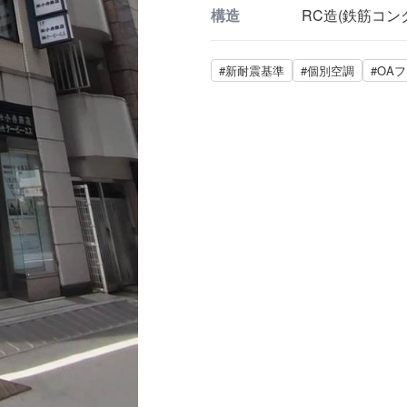
構造
RC造(鉄筋コン
#新耐震基準
#個別空調
#OA