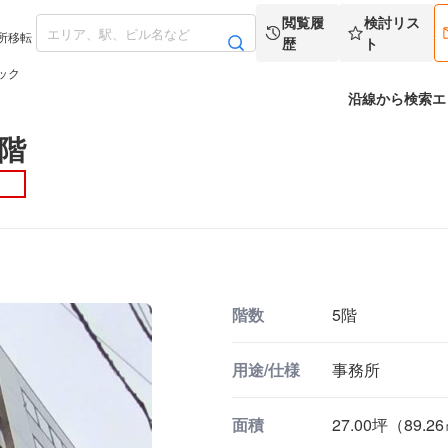
閲覧履
検討リス
所移転
歴
ト
ック
沿線から検索
エ
階
階数
5階
用途/仕様
事務所
面積
27.00坪（89.2