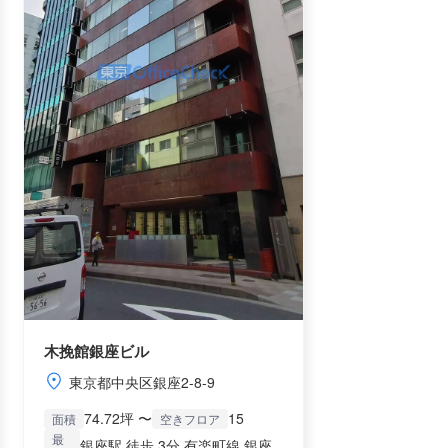
木挽館銀座ビル
東京都中央区銀座2-8-9
74.72坪 〜
15
面積
空きフロア
最
銀座駅 徒歩 3分 有楽町線 銀座