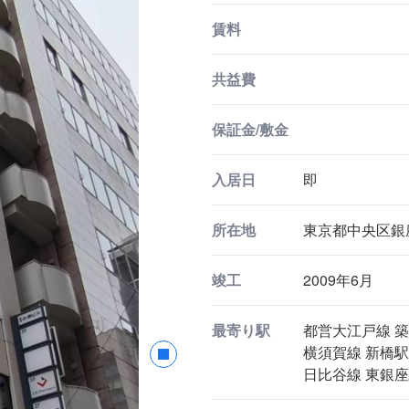
賃料
共益費
保証金/敷金
入居日
即
所在地
東京都中央区銀座8
竣工
2009年6月
最寄り駅
都営大江戸線 築
横須賀線 新橋駅
日比谷線 東銀座