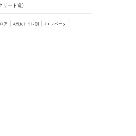
クリート造)
フロア
#男女トイレ別
#エレベータ