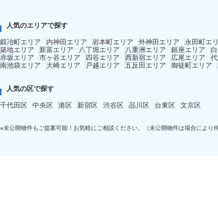
人気のエリアで探す
鍛冶町エリア
内神田エリア
岩本町エリア
外神田エリア
永田町エ
築地エリア
新富エリア
八丁堀エリア
八重洲エリア
銀座エリア
白
赤坂エリア
市ヶ谷エリア
四谷エリア
西新宿エリア
広尾エリア
代
南池袋エリア
大崎エリア
戸越エリア
五反田エリア
御徒町エリア
人気の区で探す
千代田区
中央区
港区
新宿区
渋谷区
品川区
台東区
文京区
※未公開物件もご提案可能！お気軽にご相談ください。（未公開物件は場合により