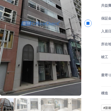
共益
保証金
入居
所在
竣工
最寄
構造
#新