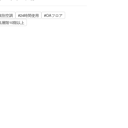
個別空調
#24時間使用
#OAフロア
高層階10階以上