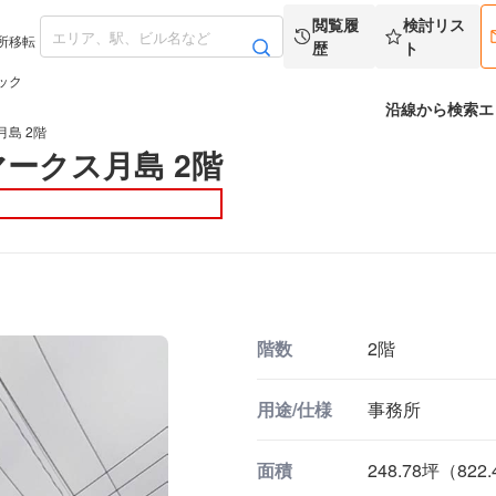
閲覧履
検討リス
所移転
歴
ト
ック
沿線から検索
エ
島 2階
ークス月島 2階
階数
2階
用途/仕様
事務所
面積
248.78坪（822