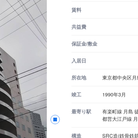
賃料
共益費
保証金/敷金
入居日
所在地
東京都中央区月島1
竣工
1990年3月
最寄り駅
有楽町線 月島 徒
都営大江戸線 月
構造
SRC造(鉄骨鉄