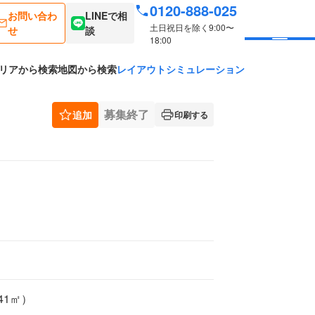
0120-888-025
お問い合わ
LINEで相
土日祝日を除く9:00〜
せ
談
18:00
リアから検索
地図から検索
レイアウトシミュレーション
募集終了
追加
印刷する
.41㎡）