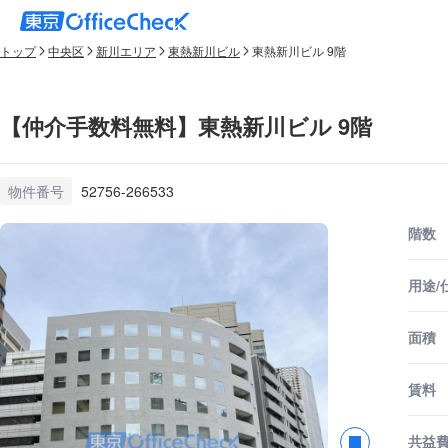
トップ
中央区
新川エリア
東熱新川ビル
東熱新川ビル 9階
【仲介手数料無料】東熱新川ビル 9階
物件番号
52756-266533
階数
用途/
面積
賃料
共益