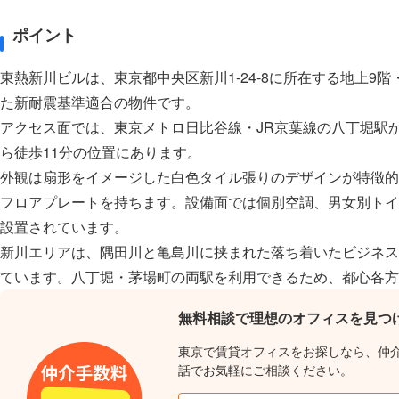
ポイント
東熱新川ビルは、東京都中央区新川1-24-8に所在する地上9
た新耐震基準適合の物件です。
アクセス面では、東京メトロ日比谷線・JR京葉線の八丁堀駅
ら徒歩11分の位置にあります。
外観は扇形をイメージした白色タイル張りのデザインが特徴的
フロアプレートを持ちます。設備面では個別空調、男女別トイ
設置されています。
新川エリアは、隅田川と亀島川に挟まれた落ち着いたビジネス
ています。八丁堀・茅場町の両駅を利用できるため、都心各方
無料相談で理想のオフィスを見つ
東京で賃貸オフィスをお探しなら、仲
話でお気軽にご相談ください。