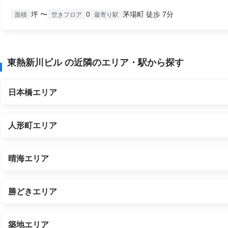
坪 〜
0
茅場町 徒歩 7分
面積
空きフロア
最寄り駅
東熱新川ビル の近隣のエリア・駅から探す
日本橋エリア
人形町エリア
晴海エリア
勝どきエリア
築地エリア