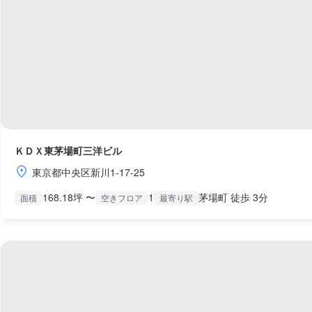
ＫＤＸ東茅場町三洋ビル
東京都中央区新川1-17-25
168.18坪 〜
1
茅場町 徒歩 3分
面積
空きフロア
最寄り駅