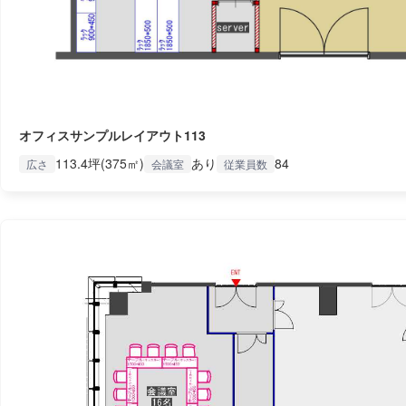
オフィスサンプルレイアウト113
113.4坪(375㎡)
あり
84
広さ
会議室
従業員数