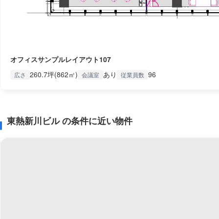
オフィスサンプルレイアウト107
260.7坪(862㎡)
あり
96
広さ
会議室
従業員数
東熱新川ビル の条件に近い物件