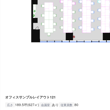
オフィスサンプルレイアウト121
189.5坪(627㎡)
あり
80
広さ
会議室
従業員数