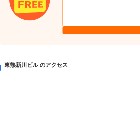
東熱新川ビル のアクセス