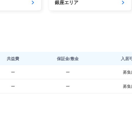
銀座エリア
共益費
保証金/敷金
入居
ー
ー
募集
ー
ー
募集