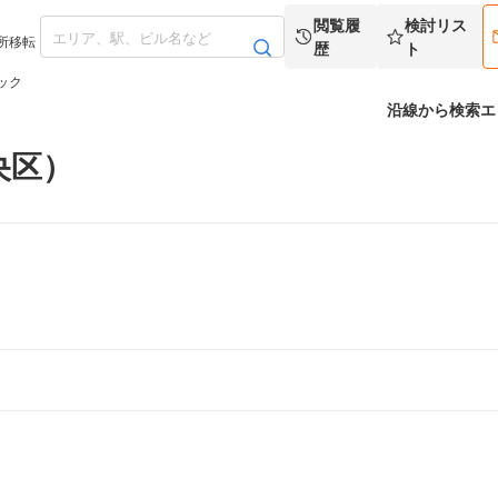
閲覧履
検討リス
所移転
歴
ト
ック
沿線から検索
エ
央区）