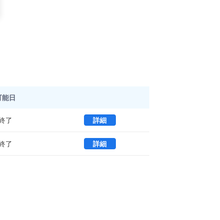
可能日
石田ビル 1 (47.57㎡) ｜中央区
終了
詳細
石田ビル 2 (47.57㎡) ｜中央区
終了
詳細