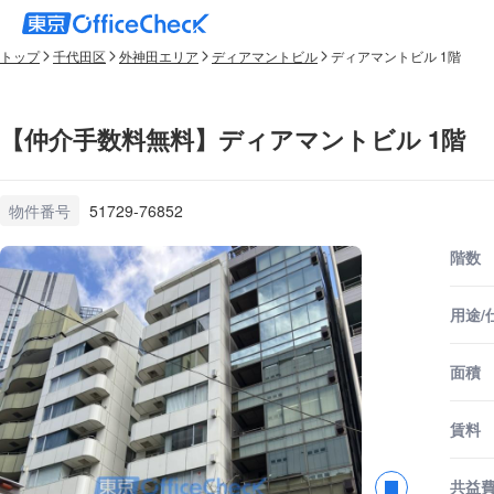
トップ
千代田区
外神田エリア
ディアマントビル
ディアマントビル 1階
【仲介手数料無料】ディアマントビル 1階
物件番号
51729-76852
階数
用途/
面積
賃料
共益