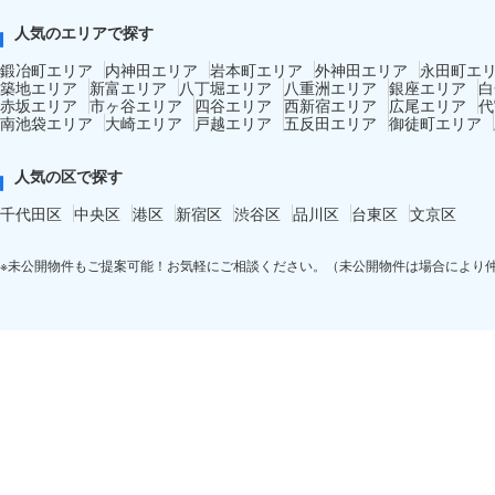
人気のエリアで探す
鍛冶町エリア
内神田エリア
岩本町エリア
外神田エリア
永田町エ
築地エリア
新富エリア
八丁堀エリア
八重洲エリア
銀座エリア
白
赤坂エリア
市ヶ谷エリア
四谷エリア
西新宿エリア
広尾エリア
代
南池袋エリア
大崎エリア
戸越エリア
五反田エリア
御徒町エリア
人気の区で探す
千代田区
中央区
港区
新宿区
渋谷区
品川区
台東区
文京区
※未公開物件もご提案可能！お気軽にご相談ください。（未公開物件は場合により