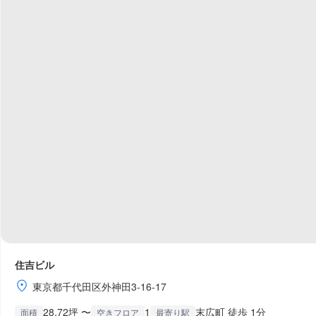
住吉ビル
東京都千代田区外神田3-16-17
28.72坪 〜
1
末広町 徒歩 1分
面積
空きフロア
最寄り駅