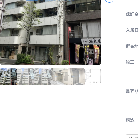
保証金
入居
所在
竣工
最寄
構造