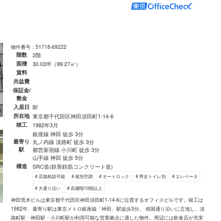
物件番号：51718-69222
階数
2階
面積
30.03坪（99.27㎡）
賃料
共益費
保証金/
敷金
入居日
即
所在地
東京都千代田区神田須田町1-14-6
竣工
1982年3月
銀座線 神田 徒歩 3分
最寄り
丸ノ内線 淡路町 徒歩 3分
駅
都営新宿線 小川町 徒歩 3分
山手線 神田 徒歩 5分
構造
SRC造(鉄骨鉄筋コンクリート造)
# 店舗相談可能
# 個別空調
# オートロック
# 男女トイレ別
# エレベータ
# 大通り沿い
# 高層階10階以上
神田荒木ビルは東京都千代田区神田須田町1-14-6に位置するオフィスビルです。竣工は
1982年、最寄り駅は東京メトロ銀座線「神田」駅徒歩3分。 靖国通り沿いに立地し、淡
路町駅・神田駅・小川町駅が利用可能な営業拠点に適した物件。周辺には飲食店が充実