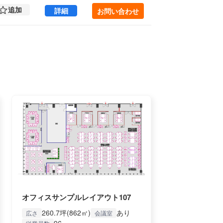
追加
虎ノ門安田ビル 13 (488㎡) ｜新橋エリア の
詳細
お問い合わせ
オフィスサンプルレイアウト107
260.7坪(862㎡)
あり
広さ
会議室