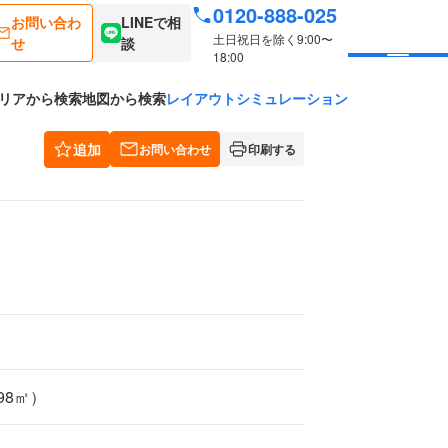
0120-888-025
お問い合わ
LINEで相
土日祝日を除く9:00〜
せ
談
18:00
リアから検索
地図から検索
レイアウトシミュレーション
追加
お問い合わせ
印刷する
.98㎡）