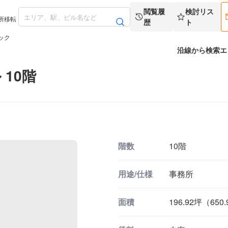
閲覧履
検討リス
所移転
歴
ト
ック
沿線から検索
エ
10階
階数
10階
用途/仕様
事務所
面積
196.92坪（650