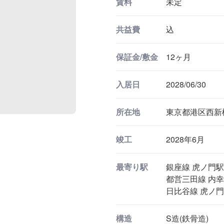
賃料
未定
共益費
込
保証金/敷金
12ヶ月
入居日
2028/06/30
所在地
東京都港区西新橋
竣工
2028年6月
最寄り駅
銀座線 虎ノ門駅
都営三田線 内幸
日比谷線 虎ノ門
構造
S造(鉄骨造)