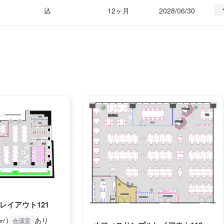
込
12ヶ月
2028/06/30
レイアウト121
7㎡)
あり
会議室