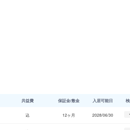
共益費
保証金/敷金
入居可能日
検
込
12ヶ月
2028/06/30