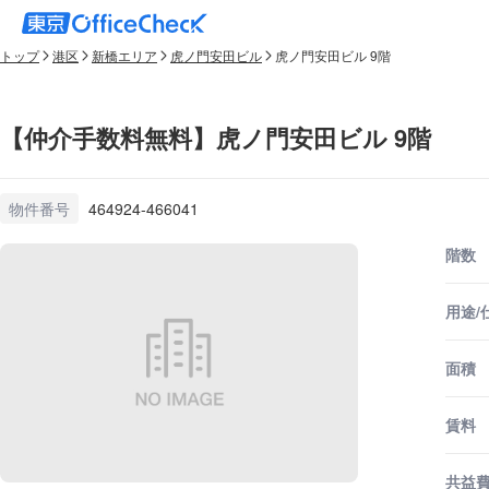
トップ
港区
新橋エリア
虎ノ門安田ビル
虎ノ門安田ビル 9階
【仲介手数料無料】虎ノ門安田ビル 9階
物件番号
464924-466041
階数
用途/
面積
賃料
共益