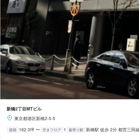
新橋2丁目MTビル
東京都港区新橋2-5-5
162.3坪 〜
1
新橋駅 徒歩 2分 都営三田線
面積
空きフロア
最寄り駅