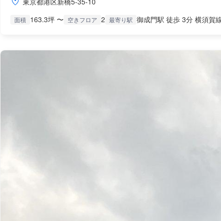
東京都港区新橋5-35-10
163.3坪 〜
2
御成門駅 徒歩 3分 横須賀線
面積
空きフロア
最寄り駅