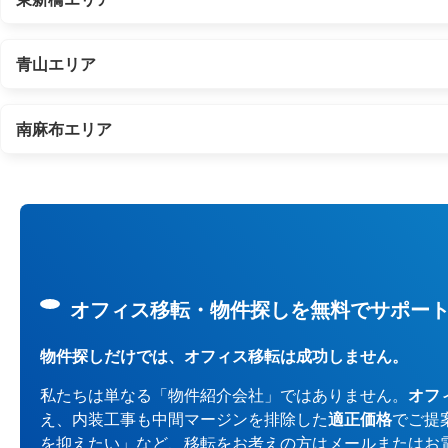
青山エリア
南麻布エリア
オフィス移転・物件探しを無料でサポー
物件探しだけでは、オフィス移転は成功しません。
私たちは単なる「物件紹介会社」ではありません。
オフ
え、内装工事も中間マージンを排除した
適正価格
でご提
を抑えたい」など、移転をお考えの方はメールまたはお