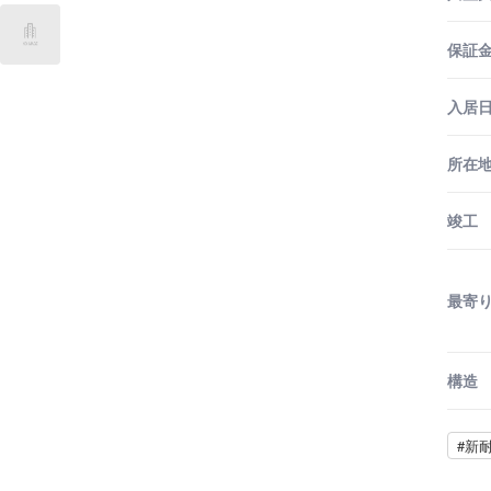
保証金
入居
所在
竣工
最寄
構造
#新