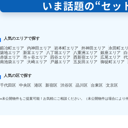
人気のエリアで探す
鍛冶町エリア
内神田エリア
岩本町エリア
外神田エリア
永田町エ
築地エリア
新富エリア
八丁堀エリア
八重洲エリア
銀座エリア
白
赤坂エリア
市ヶ谷エリア
四谷エリア
西新宿エリア
広尾エリア
代
南池袋エリア
大崎エリア
戸越エリア
五反田エリア
御徒町エリア
人気の区で探す
千代田区
中央区
港区
新宿区
渋谷区
品川区
台東区
文京区
※未公開物件もご提案可能！お気軽にご相談ください。（未公開物件は場合により