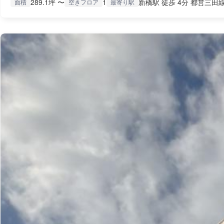
289.1坪 〜
1
新橋駅 徒歩 4分 都営三田線
面積
空きフロア
最寄り駅