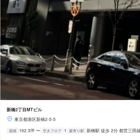
新橋2丁目MTビル
東京都港区新橋2-5-5
162.3坪 〜
1
新橋駅 徒歩 2分 都営三田線
面積
空きフロア
最寄り駅