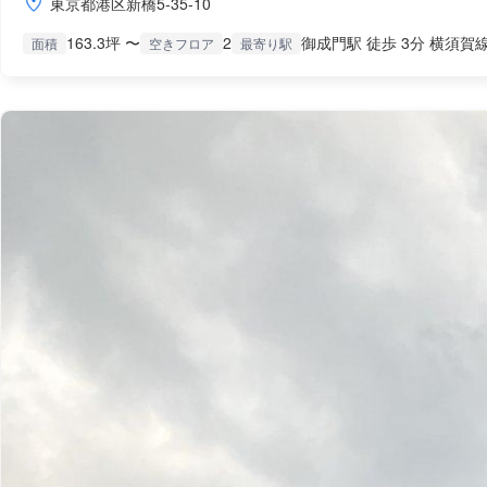
東京都港区新橋5-35-10
163.3坪 〜
2
御成門駅 徒歩 3分 横須賀線
面積
空きフロア
最寄り駅