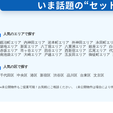
人気のエリアで探す
鍛冶町エリア
内神田エリア
岩本町エリア
外神田エリア
永田町エ
築地エリア
新富エリア
八丁堀エリア
八重洲エリア
銀座エリア
白
赤坂エリア
市ヶ谷エリア
四谷エリア
西新宿エリア
広尾エリア
代
南池袋エリア
大崎エリア
戸越エリア
五反田エリア
御徒町エリア
人気の区で探す
千代田区
中央区
港区
新宿区
渋谷区
品川区
台東区
文京区
※未公開物件もご提案可能！お気軽にご相談ください。（未公開物件は場合により