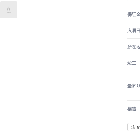
保証金
入居
所在
竣工
最寄
構造
#新