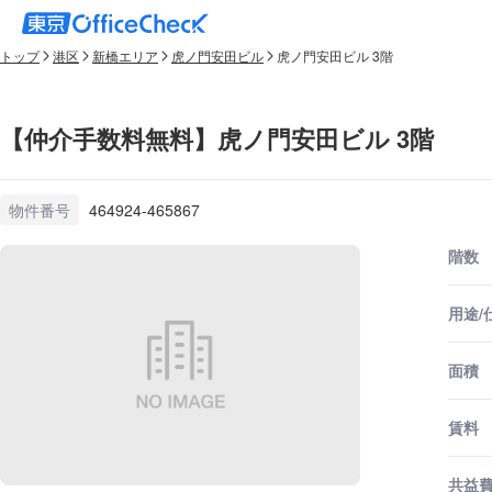
トップ
港区
新橋エリア
虎ノ門安田ビル
虎ノ門安田ビル 3階
【仲介手数料無料】虎ノ門安田ビル 3階
物件番号
464924-465867
階数
用途/
面積
賃料
共益