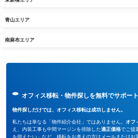
青山エリア
南麻布エリア
オフィス移転・物件探しを無料でサポー
物件探しだけでは、オフィス移転は成功しません。
私たちは単なる「物件紹介会社」ではありません。
オフ
え、内装工事も中間マージンを排除した
適正価格
でご提
を抑えたい」など、移転をお考えの方はメールまたはお