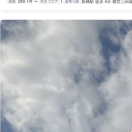
289.1坪 〜
1
新橋駅 徒歩 4分 都営三田線
面積
空きフロア
最寄り駅