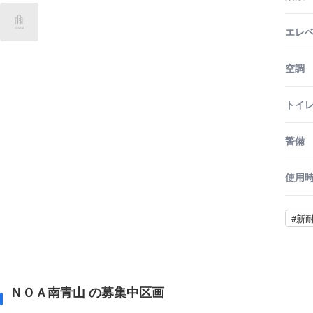
エレ
空調
トイ
警備
使用
#新
ＮＯＡ南青山 の募集中区画