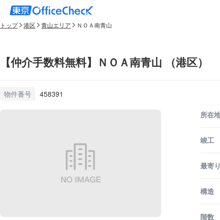
トップ
港区
青山エリア
ＮＯＡ南青山
【仲介手数料無料】ＮＯＡ南青山 （港区）
物件番号
458391
所在
竣工
最寄
構造
階数