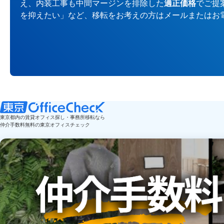
え、内装工事も中間マージンを排除した
適正価格
でご提
を抑えたい」など、移転をお考えの方はメールまたはお
東京都内の賃貸オフィス探し・事務所移転なら
仲介手数料無料の東京オフィスチェック