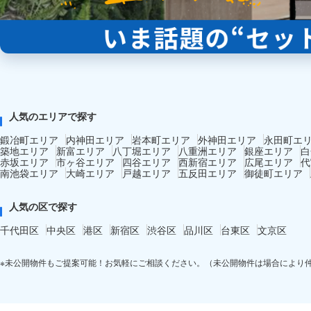
人気のエリアで探す
鍛冶町エリア
内神田エリア
岩本町エリア
外神田エリア
永田町エ
築地エリア
新富エリア
八丁堀エリア
八重洲エリア
銀座エリア
白
赤坂エリア
市ヶ谷エリア
四谷エリア
西新宿エリア
広尾エリア
代
南池袋エリア
大崎エリア
戸越エリア
五反田エリア
御徒町エリア
人気の区で探す
千代田区
中央区
港区
新宿区
渋谷区
品川区
台東区
文京区
※未公開物件もご提案可能！お気軽にご相談ください。（未公開物件は場合により