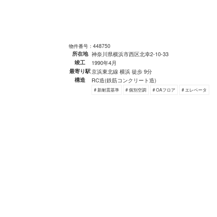
物件番号：448750
所在地
神奈川県横浜市西区北幸2-10-33
竣工
1990年4月
最寄り駅
京浜東北線 横浜 徒歩 9分
構造
RC造(鉄筋コンクリート造)
# 新耐震基準
# 個別空調
# OAフロア
# エレベータ