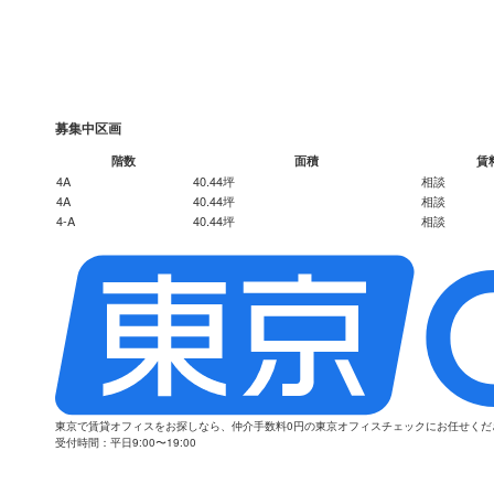
募集中区画
階数
面積
賃
4A
40.44坪
相談
4A
40.44坪
相談
4-A
40.44坪
相談
東京で賃貸オフィスをお探しなら、仲介手数料0円の東京オフィスチェックにお任せく
受付時間：平日9:00〜19:00