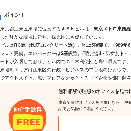
ポイント
東京都江東区東陽に位置する
ＡＳＫビル
は、
東京メトロ東西線
った静かな環境に建ち、採光性にも優れています。
ビルは
RC造（鉄筋コンクリート造）、地上5階建て、1989年
フロア完備。エレベーターは
2基
設置。個別空調・男女別トイ
ートが入居しており、ビル内での日常利便性も高い環境です。
東陽町エリアは江東区の行政・ビジネスの中心地のひとつで、
でアクセスでき、広いフロアを必要とする中堅企業や部門拠点
無料相談で理想のオフィスを見つ
東京で賃貸オフィスをお探しなら、仲
話でお気軽にご相談ください。