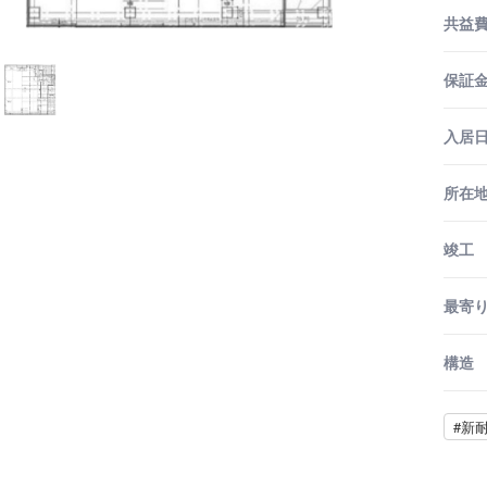
共益
保証金
入居
所在
竣工
最寄
構造
#新