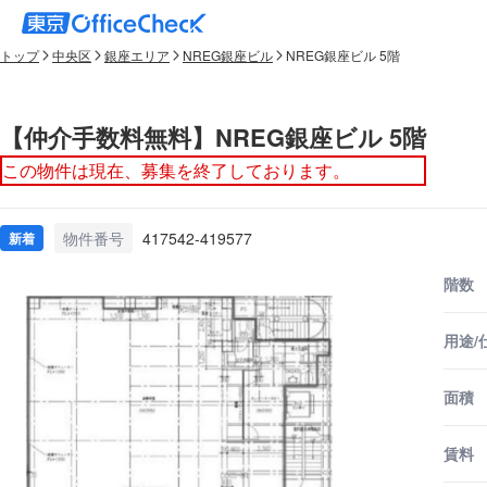
トップ
中央区
銀座エリア
NREG銀座ビル
NREG銀座ビル 5階
【仲介手数料無料】NREG銀座ビル 5階
この物件は現在、募集を終了しております。
物件番号
417542-419577
新着
階数
用途/
面積
賃料