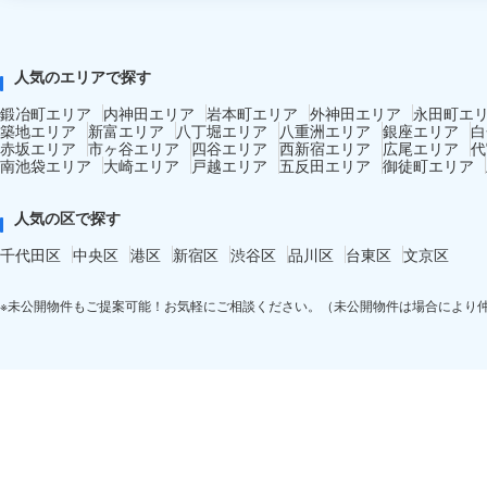
人気のエリアで探す
鍛冶町エリア
内神田エリア
岩本町エリア
外神田エリア
永田町エ
築地エリア
新富エリア
八丁堀エリア
八重洲エリア
銀座エリア
白
赤坂エリア
市ヶ谷エリア
四谷エリア
西新宿エリア
広尾エリア
代
南池袋エリア
大崎エリア
戸越エリア
五反田エリア
御徒町エリア
人気の区で探す
千代田区
中央区
港区
新宿区
渋谷区
品川区
台東区
文京区
※未公開物件もご提案可能！お気軽にご相談ください。（未公開物件は場合により