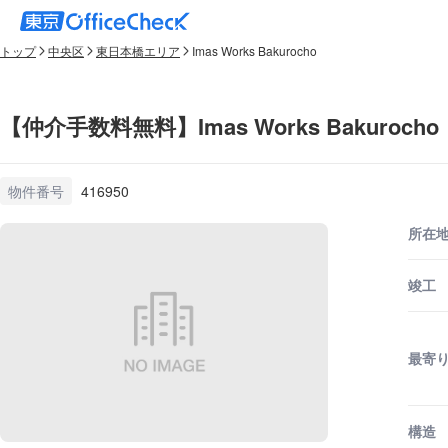
トップ
中央区
東日本橋エリア
Imas Works Bakurocho
【仲介手数料無料】Imas Works Bakuroch
物件番号
416950
所在
竣工
最寄
構造