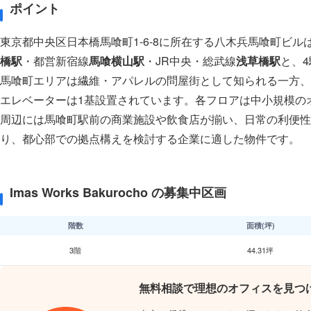
ポイント
東京都中央区日本橋馬喰町1-6-8に所在する八木兵馬喰町ビル
橋駅
・都営新宿線
馬喰横山駅
・JR中央・総武線
浅草橋駅
と、
馬喰町エリアは繊維・アパレルの問屋街として知られる一方、
エレベーターは1基設置されています。各フロアは中小規模の
周辺には馬喰町駅前の商業施設や飲食店が揃い、日常の利便性
り、都心部での拠点構えを検討する企業に適した物件です。
Imas Works Bakurocho の募集中区画
階数
面積(坪)
3階
44.31坪
無料相談で理想のオフィスを見つ