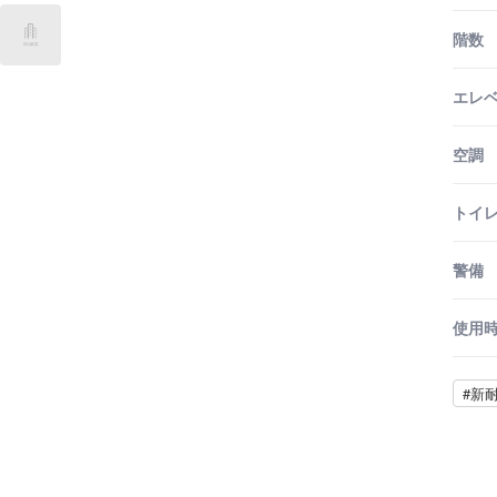
階数
エレ
空調
トイ
警備
使用
#新