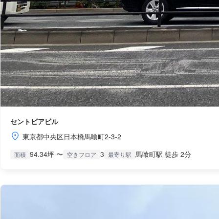
セントピアビル
東京都中央区日本橋馬喰町2-3-2
94.34坪 〜
3
馬喰町駅 徒歩 2分
面積
空きフロア
最寄り駅