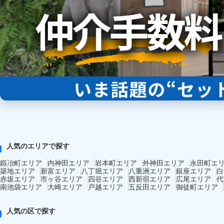
人気のエリアで探す
鍛冶町エリア
内神田エリア
岩本町エリア
外神田エリア
永田町エ
築地エリア
新富エリア
八丁堀エリア
八重洲エリア
銀座エリア
白
赤坂エリア
市ヶ谷エリア
四谷エリア
西新宿エリア
広尾エリア
代
南池袋エリア
大崎エリア
戸越エリア
五反田エリア
御徒町エリア
人気の区で探す