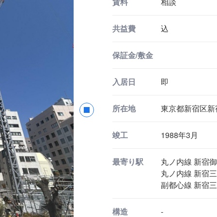
賃料
相談
共益費
込
保証金/敷金
入居日
即
所在地
東京都新宿区新宿1
竣工
1988年3月
最寄り駅
丸ノ内線 新宿御
丸ノ内線 新宿三
副都心線 新宿三
構造
-