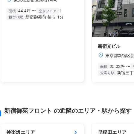
44.4坪 〜
1
面積
空きフロア
新宿御苑前 徒歩 1分
最寄り駅
新宿光ビル
東京都新宿区新宿
25.03坪 〜
面積
新宿三丁
最寄り駅
新宿御苑フロント の近隣のエリア・駅から探す
神楽坂エリア
早稲田エリア