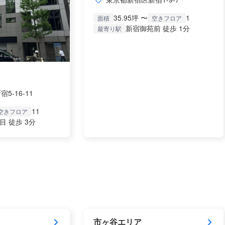
35.95坪 〜
1
面積
空きフロア
新宿御苑前 徒歩 1分
最寄り駅
5-16-11
11
空きフロア
目 徒歩 3分
市ヶ谷エリア