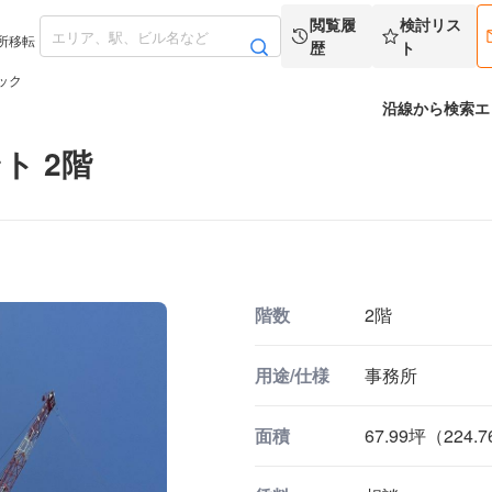
閲覧履
検討リス
所移転
歴
ト
ック
沿線から検索
エ
ト 2階
階数
2階
用途/仕様
事務所
面積
67.99坪（224.