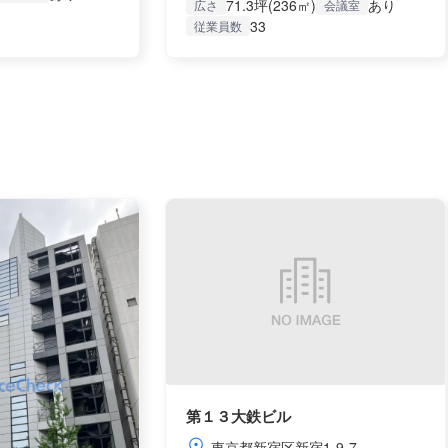
71.3坪(236㎡)
あり
広さ
会議室
33
従業員数
第１３大鉄ビル
東京都新宿区新宿1-9-7