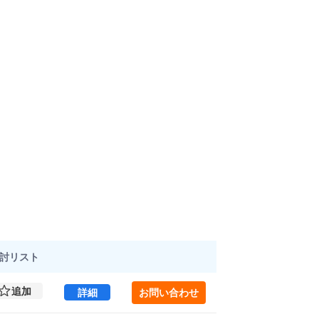
討
リスト
追加
新宿御苑フロント 2 (224.76㎡) ｜新宿エリ
詳細
お問い合わせ