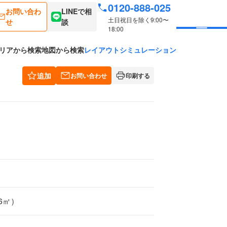
0120-888-025
お問い合わ
LINEで相
土日祝日を除く9:00〜
せ
談
18:00
リアから検索
地図から検索
レイアウトシミュレーション
追加
お問い合わせ
印刷する
76㎡）