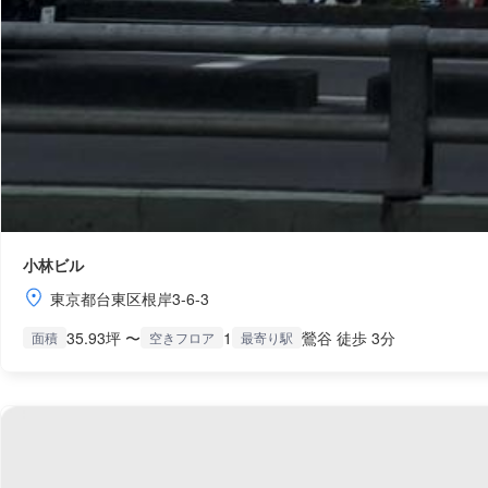
小林ビル
東京都台東区根岸3-6-3
35.93坪 〜
1
鶯谷 徒歩 3分
面積
空きフロア
最寄り駅