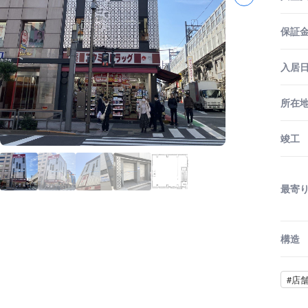
保証金
入居
所在
竣工
最寄
構造
#店