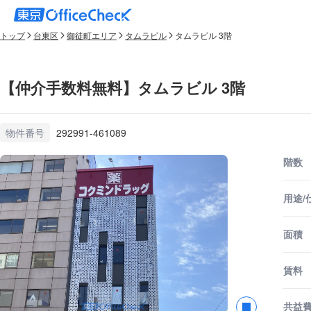
トップ
台東区
御徒町エリア
タムラビル
タムラビル 3階
【仲介手数料無料】タムラビル 3階
物件番号
292991-461089
階数
用途/
面積
賃料
共益