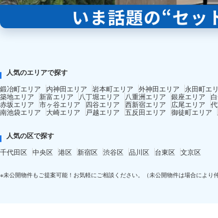
人気のエリアで探す
鍛冶町エリア
内神田エリア
岩本町エリア
外神田エリア
永田町エ
築地エリア
新富エリア
八丁堀エリア
八重洲エリア
銀座エリア
白
赤坂エリア
市ヶ谷エリア
四谷エリア
西新宿エリア
広尾エリア
代
南池袋エリア
大崎エリア
戸越エリア
五反田エリア
御徒町エリア
人気の区で探す
千代田区
中央区
港区
新宿区
渋谷区
品川区
台東区
文京区
※未公開物件もご提案可能！お気軽にご相談ください。（未公開物件は場合により