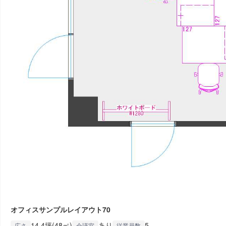
オフィスサンプルレイアウト70
14.4坪(48㎡)
あり
5
広さ
会議室
従業員数