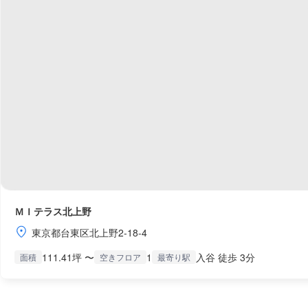
ＭＩテラス北上野
東京都台東区北上野2-18-4
111.41坪 〜
1
入谷 徒歩 3分
面積
空きフロア
最寄り駅