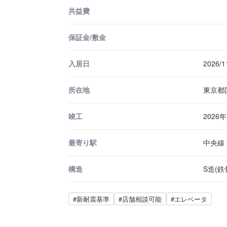
共益費
保証金/敷金
入居日
2026/1
所在地
東京都
竣工
2026
最寄り駅
中央線 
構造
S造(鉄
#新耐震基準
#店舗相談可能
#エレベータ