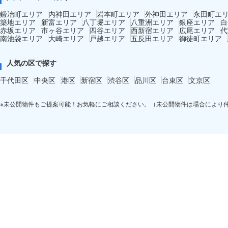
鍛冶町エリア
内神田エリア
岩本町エリア
外神田エリア
永田町エ
築地エリア
新富エリア
八丁堀エリア
八重洲エリア
銀座エリア
白
赤坂エリア
市ヶ谷エリア
四谷エリア
西新宿エリア
広尾エリア
代
南池袋エリア
大崎エリア
戸越エリア
五反田エリア
御徒町エリア
人気の区で探す
千代田区
中央区
港区
新宿区
渋谷区
品川区
台東区
文京区
※未公開物件もご提案可能！お気軽にご相談ください。（未公開物件は場合により