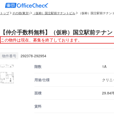
トップ
その他(東京)
（仮称）国立駅前テナントビル
（仮称）国立駅前テナント
【仲介手数料無料】（仮称）国立駅前テナント
この物件は現在、募集を終了しております。
物件番号
292378-292954
階数
1A
用途/仕様
クリニ
面積
29.84
賃料