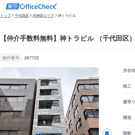
トップ
千代田区
内神田エリア
神トラビル
【仲介手数料無料】神トラビル （千代田区
物件番号
267722
所在
竣工
最寄
構造
階数