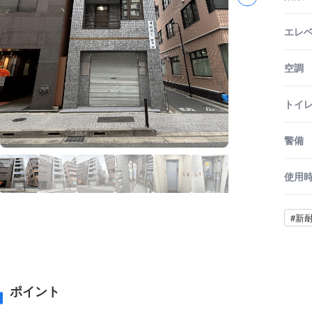
エレ
空調
トイ
警備
使用
#新
ポイント