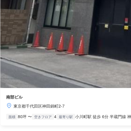
南部ビル
東京都千代田区神田錦町2-7
80坪 〜
4
小川町駅 徒歩 6分 半蔵門線 神
面積
空きフロア
最寄り駅