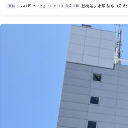
66.41坪 〜
10
新御茶ノ水駅 徒歩 3分 都
面積
空きフロア
最寄り駅