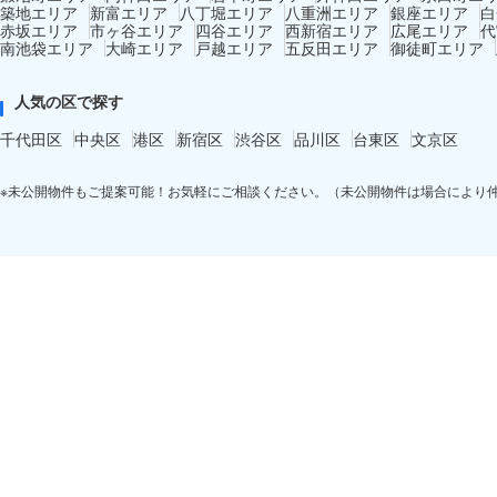
築地エリア
新富エリア
八丁堀エリア
八重洲エリア
銀座エリア
白
赤坂エリア
市ヶ谷エリア
四谷エリア
西新宿エリア
広尾エリア
代
南池袋エリア
大崎エリア
戸越エリア
五反田エリア
御徒町エリア
人気の区で探す
千代田区
中央区
港区
新宿区
渋谷区
品川区
台東区
文京区
※未公開物件もご提案可能！お気軽にご相談ください。（未公開物件は場合により