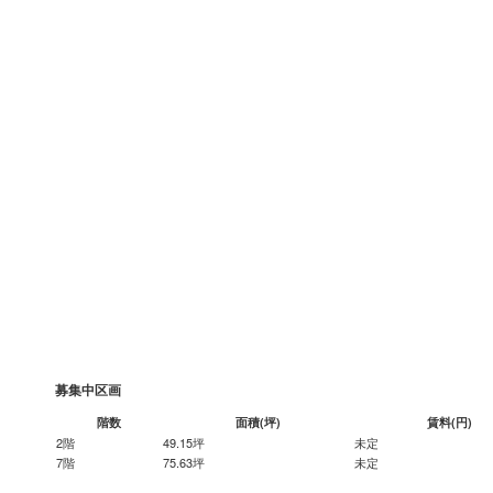
募集中区画
階数
面積(坪)
賃料(円)
2階
49.15坪
未定
7階
75.63坪
未定