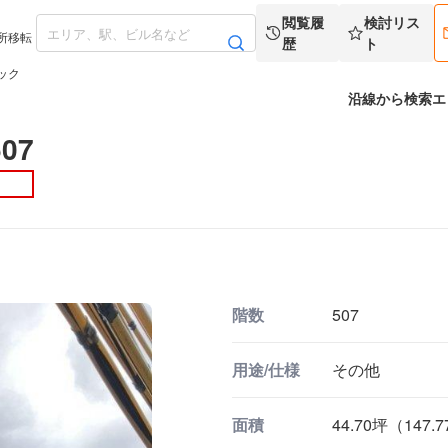
閲覧履
検討リス
所移転
歴
ト
ック
沿線から検索
エ
07
階数
507
用途/仕様
その他
面積
44.70坪（147.