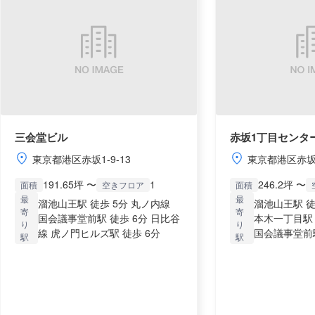
三会堂ビル
赤坂1丁目センタ
東京都港区赤坂1-9-13
東京都港区赤坂1-
191.65坪 〜
1
246.2坪 〜
面積
空きフロア
面積
最
最
溜池山王駅 徒歩 5分 丸ノ内線
溜池山王駅 徒
寄
寄
国会議事堂前駅 徒歩 6分 日比谷
本木一丁目駅 
り
り
線 虎ノ門ヒルズ駅 徒歩 6分
国会議事堂前駅
駅
駅