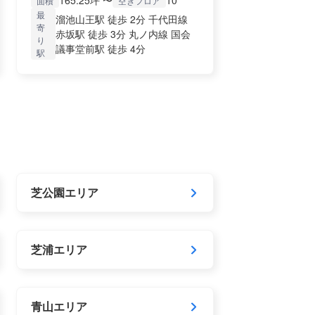
165.25坪 〜
10
面積
空きフロア
最
溜池山王駅 徒歩 2分 千代田線
寄
赤坂駅 徒歩 3分 丸ノ内線 国会
り
議事堂前駅 徒歩 4分
駅
芝公園エリア
芝浦エリア
青山エリア