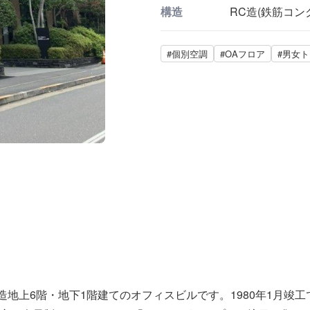
構造
RC造(鉄筋コン
#個別空調
#OAフロア
#男女
造地上6階・地下1階建てのオフィスビルです。1980年1月竣