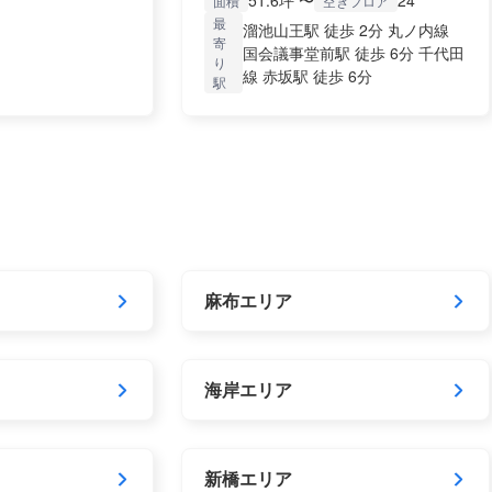
51.6坪 〜
24
面積
空きフロア
最
溜池山王駅 徒歩 2分 丸ノ内線
寄
国会議事堂前駅 徒歩 6分 千代田
り
線 赤坂駅 徒歩 6分
駅
麻布エリア
海岸エリア
新橋エリア