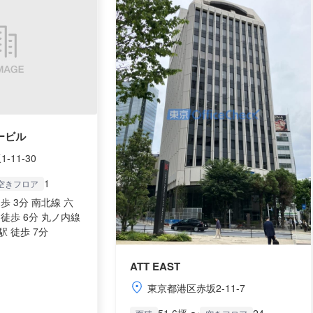
ービル
11-30
1
空きフロア
歩 3分 南北線 六
徒歩 6分 丸ノ内線
 徒歩 7分
ATT EAST
東京都港区赤坂2-11-7