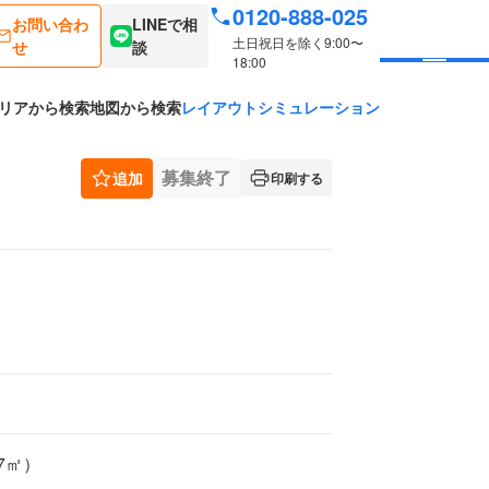
0120-888-025
お問い合わ
LINEで相
土日祝日を除く9:00〜
せ
談
18:00
リアから検索
地図から検索
レイアウトシミュレーション
募集終了
追加
印刷する
77㎡）