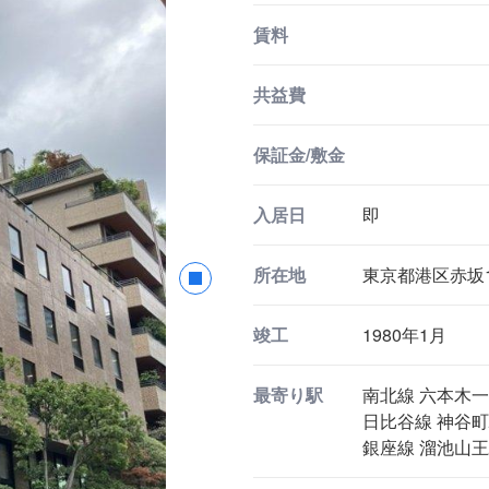
賃料
共益費
保証金/敷金
入居日
即
所在地
東京都港区赤坂1-
竣工
1980年1月
最寄り駅
南北線 六本木一
日比谷線 神谷町
銀座線 溜池山王