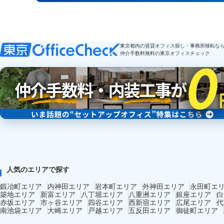
東京都内の賃貸オフィス探し・事務所移転な
仲介手数料無料の東京オフィスチェック
人気のエリアで探す
鍛冶町エリア
内神田エリア
岩本町エリア
外神田エリア
永田町エ
築地エリア
新富エリア
八丁堀エリア
八重洲エリア
銀座エリア
白
赤坂エリア
市ヶ谷エリア
四谷エリア
西新宿エリア
広尾エリア
代
南池袋エリア
大崎エリア
戸越エリア
五反田エリア
御徒町エリア