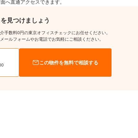
方面へ直通アクセスできます。
スを見つけましょう
介手数料0円の東京オフィスチェックにお任せください。
メールフォームやお電話でお気軽にご相談ください。
この物件を無料で相談する
00