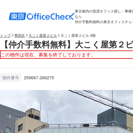
東京都内の賃貸オフィス探し・事務
なら
仲介手数料無料の東京オフィスチェ
トップ
墨田区
大こく屋第２ビル
大こく屋第２ビル 4階
【仲介手数料無料】大こく屋第２ビ
この物件は現在、募集を終了しております。
物件番号
259667-266275