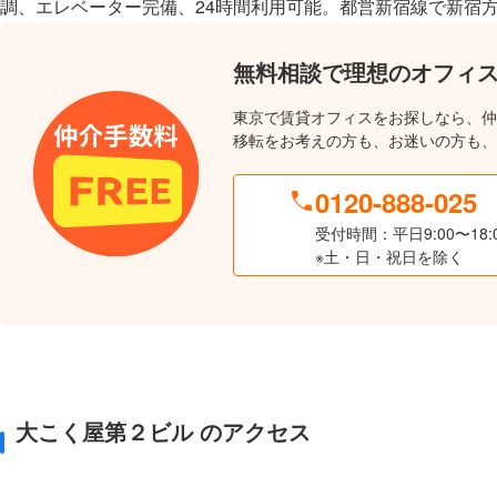
調、エレベーター完備、24時間利用可能。都営新宿線で新宿
無料相談で理想のオフィ
東京で賃貸オフィスをお探しなら、仲
移転をお考えの方も、お迷いの方も、
0120-888-025
受付時間：平日9:00〜18:
※土・日・祝日を除く
大こく屋第２ビル のアクセス