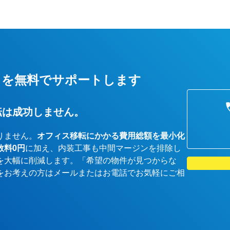
しを無料でサポートします
転は成功しません。
りません。
オフィス移転にかかる費用総額を最小化
数料0円
に加え、内装工事も中間マージンを排除し
を大幅に削減します。「希望の物件が見つからな
をお考えの方はメールまたはお電話でお気軽にご相