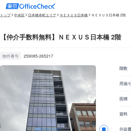
トップ
中央区
日本橋本町エリア
ＮＥＸＵＳ日本橋
ＮＥＸＵＳ日本橋 2階
【仲介手数料無料】ＮＥＸＵＳ日本橋 2階
物件番号
259085-265217
階数
用途/
面積
賃料
共益