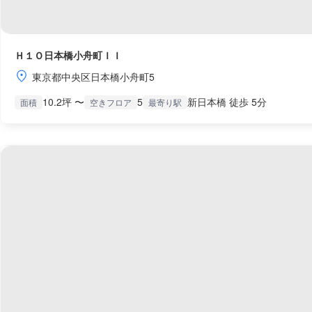
Ｈ１Ｏ日本橋小舟町ＩＩ
東京都中央区日本橋小舟町5
10.2坪 〜
5
新日本橋 徒歩 5分
面積
空きフロア
最寄り駅