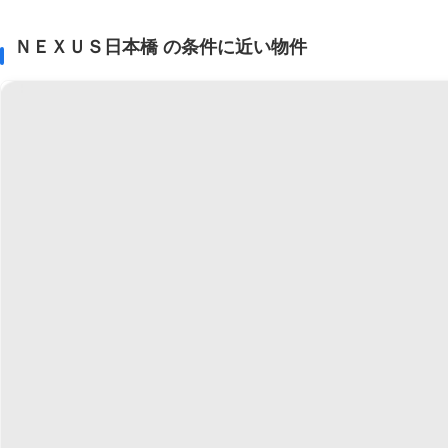
ＮＥＸＵＳ日本橋 の条件に近い物件