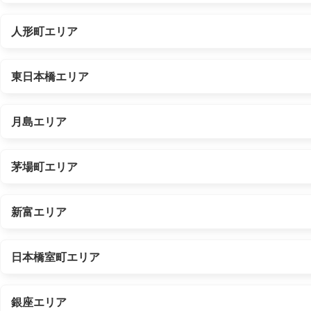
人形町エリア
東日本橋エリア
月島エリア
茅場町エリア
新富エリア
日本橋室町エリア
銀座エリア