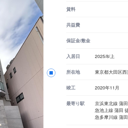
賃料
共益費
保証金/敷金
入居日
2025/8/上
所在地
東京都大田区西蒲田
竣工
2020年11月
最寄り駅
京浜東北線 蒲田
急池上線 蒲田 徒
急多摩川線 蒲田