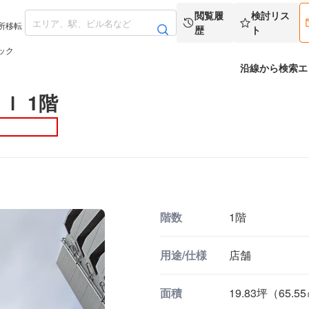
閲覧履
検討リス
所移転
歴
ト
ック
沿線から検索
エ
Ｉ 1階
階数
1階
用途/仕様
店舗
面積
19.83坪（65.5