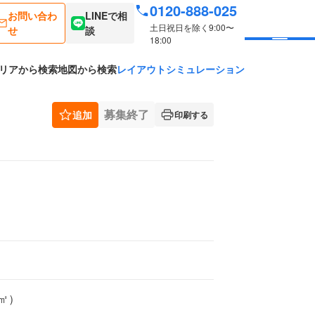
0120-888-025
お問い合わ
LINEで相
土日祝日を除く9:00〜
せ
談
18:00
リアから検索
地図から検索
レイアウトシミュレーション
募集終了
追加
印刷する
5㎡）