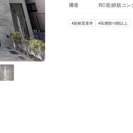
構造
RC造(鉄筋コン
#新耐震基準
#高層階10階以上