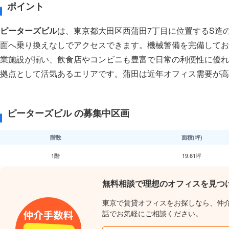
ポイント
ピーターズビル
は、東京都大田区西蒲田7丁目に位置するS造
面へ乗り換えなしでアクセスできます。機械警備を完備してお
業施設が揃い、飲食店やコンビニも豊富で日常の利便性に優れ
拠点として活気あるエリアです。蒲田は近年オフィス需要が高
ピーターズビル の募集中区画
階数
面積(坪)
1階
19.61坪
無料相談で理想のオフィスを見つ
東京で賃貸オフィスをお探しなら、仲
話でお気軽にご相談ください。