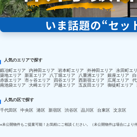
人気のエリアで探す
鍛冶町エリア
内神田エリア
岩本町エリア
外神田エリア
永田町エ
築地エリア
新富エリア
八丁堀エリア
八重洲エリア
銀座エリア
白
赤坂エリア
市ヶ谷エリア
四谷エリア
西新宿エリア
広尾エリア
代
南池袋エリア
大崎エリア
戸越エリア
五反田エリア
御徒町エリア
人気の区で探す
千代田区
中央区
港区
新宿区
渋谷区
品川区
台東区
文京区
※未公開物件もご提案可能！お気軽にご相談ください。（未公開物件は場合により