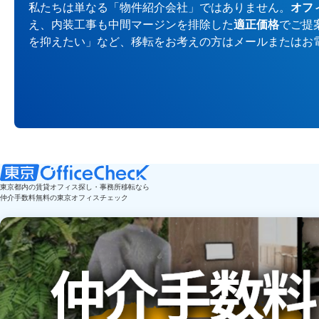
私たちは単なる「物件紹介会社」ではありません。
オフ
え、内装工事も中間マージンを排除した
適正価格
でご提
を抑えたい」など、移転をお考えの方はメールまたはお
東京都内の賃貸オフィス探し・事務所移転なら
仲介手数料無料の東京オフィスチェック