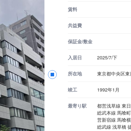
賃料
共益費
保証金/敷金
入居日
2025/7/下
所在地
東京都中央区東日
竣工
1992年1月
最寄り駅
都営浅草線 東日
総武本線 馬喰町
営新宿線 馬喰横
総武線 浅草橋 徒