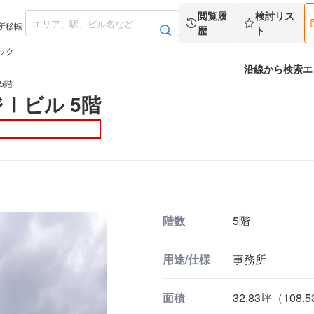
閲覧履
検討リス
所移転
歴
ト
ック
沿線から検索
エ
5階
Ⅰビル 5階
階数
5階
用途/仕様
事務所
面積
32.83坪（108.