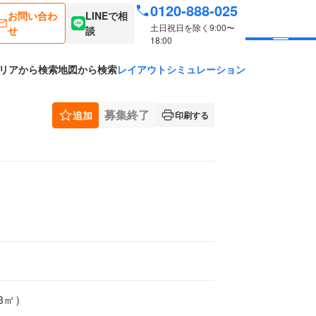
0120-888-025
お問い合わ
LINEで相
土日祝日を除く9:00〜
せ
談
18:00
リアから検索
地図から検索
レイアウトシミュレーション
募集終了
追加
印刷する
53㎡）