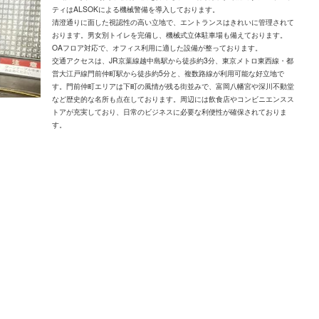
ティはALSOKによる機械警備を導入しております。
清澄通りに面した視認性の高い立地で、エントランスはきれいに管理されて
おります。男女別トイレを完備し、機械式立体駐車場も備えております。
OAフロア対応で、オフィス利用に適した設備が整っております。
交通アクセスは、JR京葉線越中島駅から徒歩約3分、東京メトロ東西線・都
営大江戸線門前仲町駅から徒歩約5分と、複数路線が利用可能な好立地で
す。門前仲町エリアは下町の風情が残る街並みで、富岡八幡宮や深川不動堂
など歴史的な名所も点在しております。周辺には飲食店やコンビニエンスス
トアが充実しており、日常のビジネスに必要な利便性が確保されておりま
す。