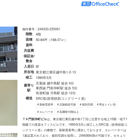
物件番号：249333-255951
階数
4階
面積
50.84坪（168.07㎡）
賃料
共益費
保証金/
敷金
入居日
即
所在地
東京都江東区越中島1-2-13
竣工
1990年3月
京葉線 越中島駅 徒歩 4分
最寄り
東西線 門前仲町駅 徒歩 5分
駅
有楽町線 月島駅 徒歩 12分
構造
SRC造(鉄骨鉄筋コンクリート造)
# 新耐震基準
# 店舗相談可能
# 個別空調
# 男女トイレ別
# エレベータ
# 高層階10階以上
ＴＫ門前仲町ビル
は、東京都江東区越中島1丁目に位置する地上10階・地下1
階建ての賃貸オフィスビルです。1990年3月に竣工したSRC造（鉄骨鉄筋コ
ンクリート造）の建物で、新耐震基準に適合しております。エレベーターは
1基設置されており、個別空調を採用し、24時間利用が可能です。セキュリ