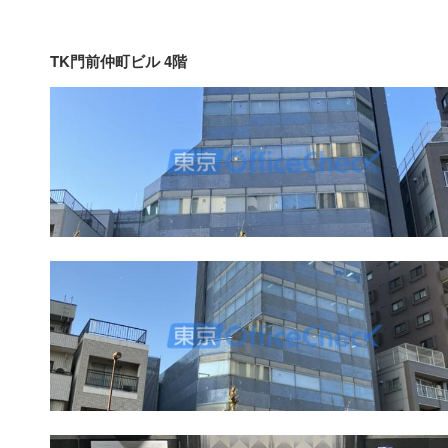
TK門前仲町ビル 4階