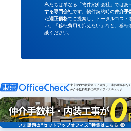
私たちは単なる「物件紹介会社」ではあ
する専門会社
です。物件契約時の
仲介手
た
適正価格
でご提案し、トータルコスト
い」「移転費用を抑えたい」など、移転
談ください。
東京都内の賃貸オフィス探し・事務所移転な
仲介手数料無料の東京オフィスチェック