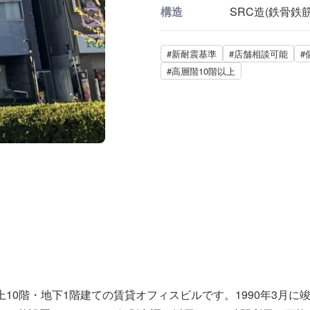
構造
SRC造(鉄骨鉄
#新耐震基準
#店舗相談可能
#
#高層階10階以上
10階・地下1階建ての賃貸オフィスビルです。1990年3月に