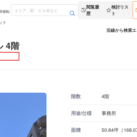
閲覧履
検討リス
所移転
歴
ト
ック
沿線から検索
エ
 4階
階数
4階
用途/仕様
事務所
面積
50.84坪（168.