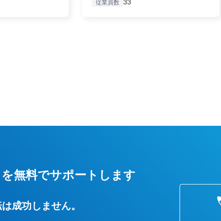
33
従業員数
しを無料でサポートします
転は成功しません。