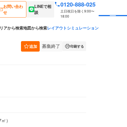
0120-888-025
お問い合わ
LINEで相
土日祝日を除く9:00〜
せ
談
18:00
リアから検索
地図から検索
レイアウトシミュレーション
募集終了
追加
印刷する
07㎡）