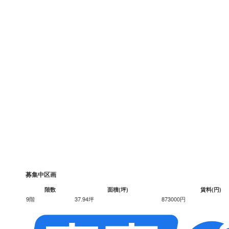
募集中区画
階数
面積(坪)
賃料(円)
9階
37.94坪
873000円