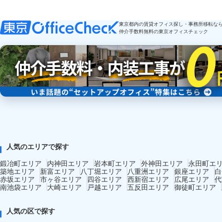
東京都内の賃貸オフィス探し・事務所移転な
仲介手数料無料の東京オフィスチェック
人気のエリアで探す
鍛冶町エリア
内神田エリア
岩本町エリア
外神田エリア
永田町エ
築地エリア
新富エリア
八丁堀エリア
八重洲エリア
銀座エリア
白
赤坂エリア
市ヶ谷エリア
四谷エリア
西新宿エリア
広尾エリア
代
南池袋エリア
大崎エリア
戸越エリア
五反田エリア
御徒町エリア
人気の区で探す