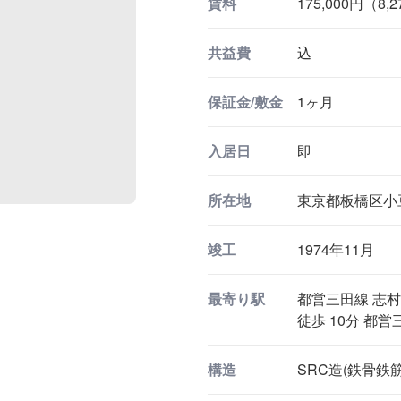
賃料
175,000円（8,
共益費
込
保証金/敷金
1ヶ月
入居日
即
所在地
東京都板橋区小豆
竣工
1974年11月
最寄り駅
都営三田線 志村
徒歩 10分 都営
構造
SRC造(鉄骨鉄