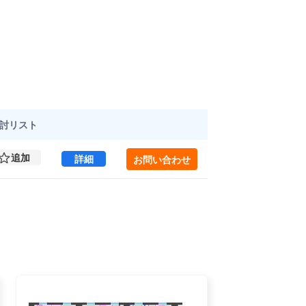
討
リスト
追加
小豆沢ローズハイム 314 (69.92㎡) ｜板橋
詳細
お問い合わせ