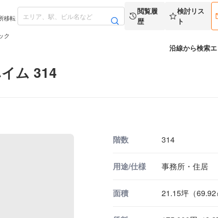
閲覧履
検討リス
所移転
歴
ト
ック
沿線から検索
エ
ム 314
階数
314
用途/仕様
事務所・住居
面積
21.15坪（69.9