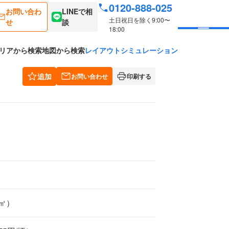
0120-888-025
お問い合わ
LINEで相
土日祝日を除く9:00〜
せ
談
18:00
リアから検索
地図から検索
レイアウトシミュレーション
追加
お問い合わせ
印刷する
2㎡）