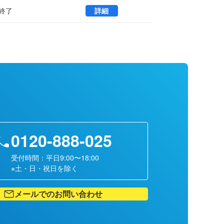
板橋新生ビル 2 (50.25㎡) ｜
終了
詳細
0120-888-025
受付時間：平日9:00〜18:00
※土・日・祝日を除く
メールでのお問い合わせ