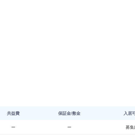
共益費
保証金/敷金
入居
ー
ー
募集