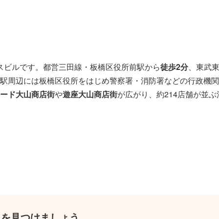
スビルです。都営三田線・板橋区役所前駅から
徒歩2分
、東武
駅周辺には板橋区役所をはじめ警察署・消防署などの行政機関
ード大山商店街
や
遊座大山商店街
が広がり、約214店舗が並
スを見つけましょう