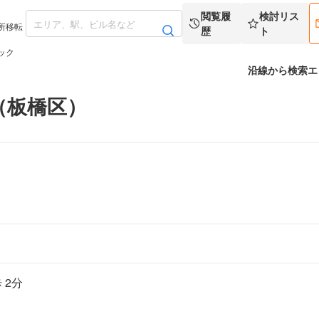
閲覧履
検討リス
所移転
歴
ト
ック
沿線から検索
エ
（板橋区）
 2分