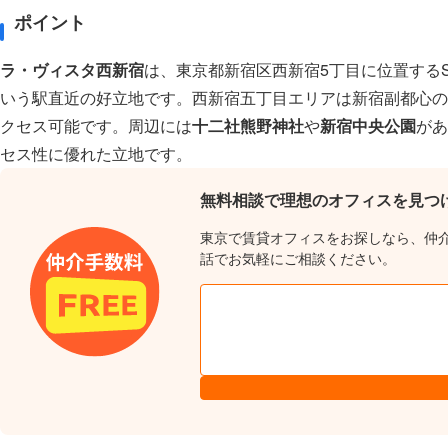
ポイント
ラ・ヴィスタ西新宿
は、東京都新宿区西新宿5丁目に位置する
いう駅直近の好立地です。西新宿五丁目エリアは新宿副都心の
クセス可能です。周辺には
十二社熊野神社
や
新宿中央公園
が
セス性に優れた立地です。
無料相談で理想のオフィスを見つ
東京で賃貸オフィスをお探しなら、仲
話でお気軽にご相談ください。