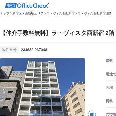
トップ
新宿区
西新宿エリア
ラ・ヴィスタ西新宿
ラ・ヴィスタ西新宿 2階
【仲介手数料無料】ラ・ヴィスタ西新宿 2階
物件番号
234682-267048
階数
用途/
面積
賃料
共益