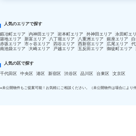
人気のエリアで探す
鍛冶町エリア
内神田エリア
岩本町エリア
外神田エリア
永田町エ
築地エリア
新富エリア
八丁堀エリア
八重洲エリア
銀座エリア
白
赤坂エリア
市ヶ谷エリア
四谷エリア
西新宿エリア
広尾エリア
代
南池袋エリア
大崎エリア
戸越エリア
五反田エリア
御徒町エリア
人気の区で探す
千代田区
中央区
港区
新宿区
渋谷区
品川区
台東区
文京区
※未公開物件もご提案可能！お気軽にご相談ください。（未公開物件は場合により