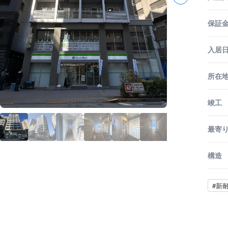
保証金
入居
所在
竣工
最寄
構造
#新