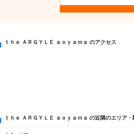
ｔｈｅ ＡＲＧＹＬＥ ａｏｙａｍａ のアクセス
ｔｈｅ ＡＲＧＹＬＥ ａｏｙａｍａ の近隣のエリア