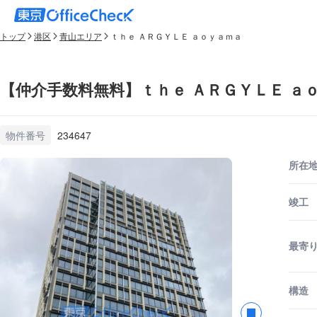
トップ
港区
青山エリア
ｔｈｅ ＡＲＧＹＬＥ ａｏｙａｍａ
【仲介手数料無料】ｔｈｅ ＡＲＧＹＬＥ ａ
物件番号
234647
所在
竣工
最寄
構造