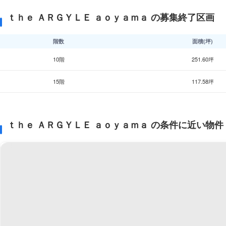
ｔｈｅ ＡＲＧＹＬＥ ａｏｙａｍａ の募集終了区画
階数
面積(坪)
10階
251.60坪
15階
117.58坪
ｔｈｅ ＡＲＧＹＬＥ ａｏｙａｍａ の条件に近い物件