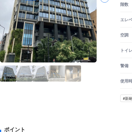
階数
エレ
空調
トイ
警備
使用
#新
ポイント