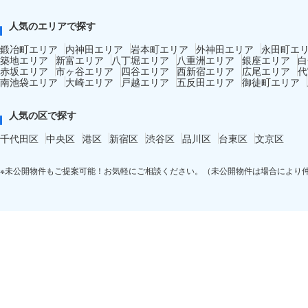
人気のエリアで探す
鍛冶町エリア
内神田エリア
岩本町エリア
外神田エリア
永田町エ
築地エリア
新富エリア
八丁堀エリア
八重洲エリア
銀座エリア
白
赤坂エリア
市ヶ谷エリア
四谷エリア
西新宿エリア
広尾エリア
代
南池袋エリア
大崎エリア
戸越エリア
五反田エリア
御徒町エリア
人気の区で探す
千代田区
中央区
港区
新宿区
渋谷区
品川区
台東区
文京区
※未公開物件もご提案可能！お気軽にご相談ください。（未公開物件は場合により