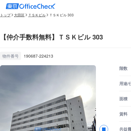
トップ
大田区
ＴＳＫビル
ＴＳＫビル 303
【仲介手数料無料】ＴＳＫビル 303
物件番号
190687-224213
階数
用途/
面積
賃料
共益