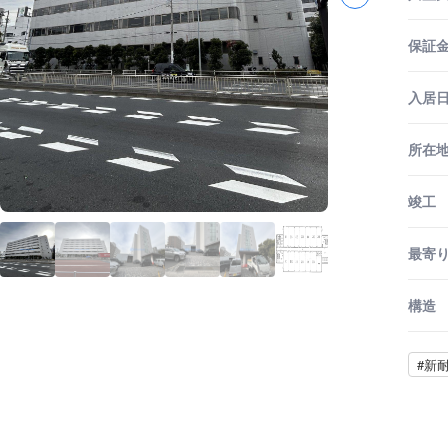
保証金
入居
所在
竣工
最寄
構造
#新