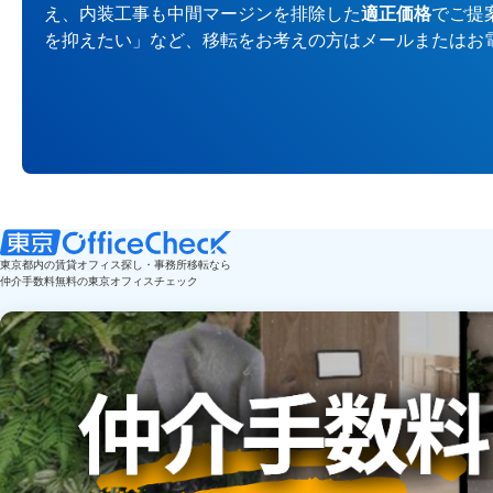
え、内装工事も中間マージンを排除した
適正価格
でご提
を抑えたい」など、移転をお考えの方はメールまたはお
東京都内の賃貸オフィス探し・事務所移転なら
仲介手数料無料の東京オフィスチェック