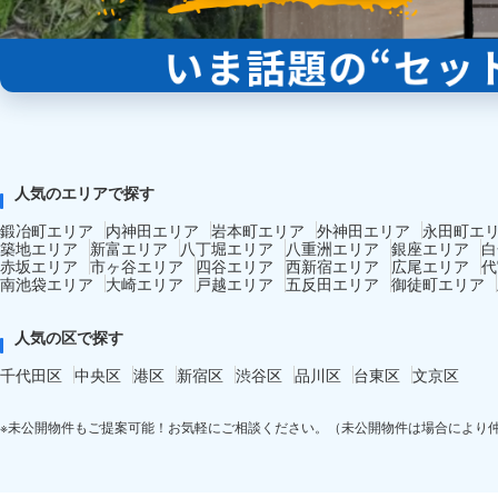
人気のエリアで探す
鍛冶町エリア
内神田エリア
岩本町エリア
外神田エリア
永田町エ
築地エリア
新富エリア
八丁堀エリア
八重洲エリア
銀座エリア
白
赤坂エリア
市ヶ谷エリア
四谷エリア
西新宿エリア
広尾エリア
代
南池袋エリア
大崎エリア
戸越エリア
五反田エリア
御徒町エリア
人気の区で探す
千代田区
中央区
港区
新宿区
渋谷区
品川区
台東区
文京区
※未公開物件もご提案可能！お気軽にご相談ください。（未公開物件は場合により