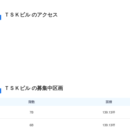
ＴＳＫビル のアクセス
ＴＳＫビル の募集中区画
階数
面積
7B
139.13坪
6B
139.13坪